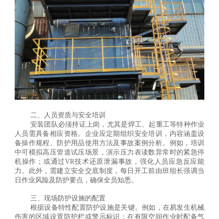
二、人员资质与安全培训
安装团队必须持证上岗，尤其是焊工、起重工等特种作业
人员需具备相应资格。企业应定期组织安全培训，内容涵盖设
备操作规程、防护用品使用方法及事故案例分析。例如，培训
中可模拟高压管道试压场景，演示压力表读数异常时的紧急停
机操作；或通过VR技术还原泄漏事故，强化人员应急反应能
力。此外，需建立安全交底制度，每日开工前由班组长强调当
日作业风险及防护要点，确保全员知悉。
三、现场防护设施的配置
根据设备特性配置防护设施是关键。例如，在易发生机械
伤害的区域设置防护栏或警示标识；在有限空间作业时配备气