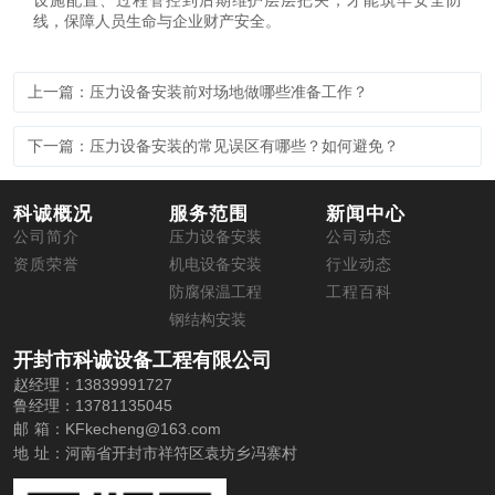
设施配置、过程管控到后期维护层层把关，才能筑牢安全防
线，保障人员生命与企业财产安全。
上一篇：压力设备安装前对场地做哪些准备工作？
下一篇：压力设备安装的常见误区有哪些？如何避免？
科诚概况
服务范围
新闻中心
公司简介
压力设备安装
公司动态
资质荣誉
机电设备安装
行业动态
防腐保温工程
工程百科
钢结构安装
开封市科诚设备工程有限公司
赵经理：13839991727
鲁经理：13781135045
邮 箱：
KFkecheng@163.com
地 址：
河南省开封市祥符区袁坊乡冯寨村