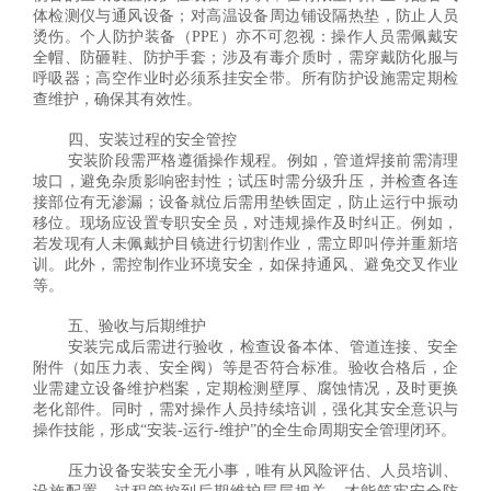
体检测仪与通风设备；对高温设备周边铺设隔热垫，防止人员
烫伤。个人防护装备（PPE）亦不可忽视：操作人员需佩戴安
全帽、防砸鞋、防护手套；涉及有毒介质时，需穿戴防化服与
呼吸器；高空作业时必须系挂安全带。所有防护设施需定期检
查维护，确保其有效性。
四、安装过程的安全管控
安装阶段需严格遵循操作规程。例如，管道焊接前需清理
坡口，避免杂质影响密封性；试压时需分级升压，并检查各连
接部位有无渗漏；设备就位后需用垫铁固定，防止运行中振动
移位。现场应设置专职安全员，对违规操作及时纠正。例如，
若发现有人未佩戴护目镜进行切割作业，需立即叫停并重新培
训。此外，需控制作业环境安全，如保持通风、避免交叉作业
等。
五、验收与后期维护
安装完成后需进行验收，检查设备本体、管道连接、安全
附件（如压力表、安全阀）等是否符合标准。验收合格后，企
业需建立设备维护档案，定期检测壁厚、腐蚀情况，及时更换
老化部件。同时，需对操作人员持续培训，强化其安全意识与
操作技能，形成“安装-运行-维护”的全生命周期安全管理闭环。
压力设备安装安全无小事，唯有从风险评估、人员培训、