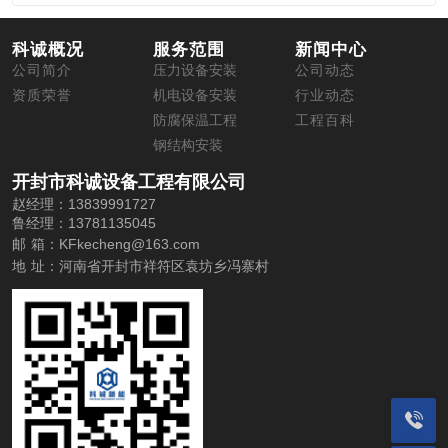
科诚概况
服务范围
新闻中心
公司简介
压力设备安装
公司动态
资质荣誉
机电设备安装
行业动态
防腐保温工程
工程百科
钢结构安装
开封市科诚设备工程有限公司
赵经理：13839991727
鲁经理：13781135045
邮 箱：
KFkecheng@163.com
地 址：
河南省开封市祥符区袁坊乡冯寨村