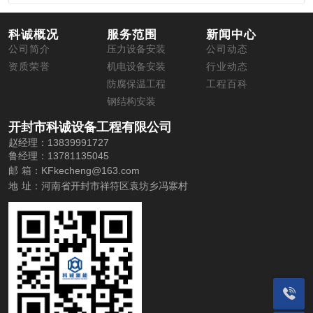
科诚概况
服务范围
新闻中心
公司简介
压力设备安装
公司动态
资质荣誉
机电设备安装
行业动态
防腐保温工程
工程百科
钢结构安装
开封市科诚设备工程有限公司
赵经理：13839991727
鲁经理：13781135045
邮 箱：
KFkecheng@163.com
地 址：
河南省开封市祥符区袁坊乡冯寨村