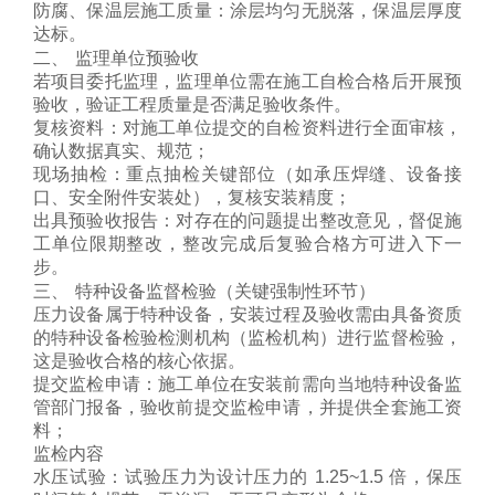
防腐、保温层施工质量：涂层均匀无脱落，保温层厚度
达标。
二、 监理单位预验收
若项目委托监理，监理单位需在施工自检合格后开展预
验收，验证工程质量是否满足验收条件。
复核资料
：对施工单位提交的自检资料进行全面审核，
确认数据真实、规范；
现场抽检
：重点抽检关键部位（如承压焊缝、设备接
口、安全附件安装处），复核安装精度；
出具预验收报告
：对存在的问题提出整改意见，督促施
工单位限期整改，整改完成后复验合格方可进入下一
步。
三、 特种设备监督检验（关键强制性环节）
压力设备属于特种设备，安装过程及验收需由
具备资质
的特种设备检验检测机构
（监检机构）进行监督检验，
这是验收合格的核心依据。
提交监检申请
：施工单位在安装前需向当地特种设备监
管部门报备，验收前提交监检申请，并提供全套施工资
料；
监检内容
水压试验：试验压力为设计压力的 1.25~1.5 倍，保压