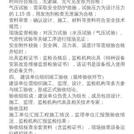
时间符合规范，无渗漏、无可见变形为合格；
气压试验：需采取安全防护措施，试验压力为设计压力
的 1.15 倍，用发泡剂检查无泄漏为合格；
资料审查
：确认设计、施工、材料等资料符合安全技术
规范；
现场监督检验
：对压力试验（水压试验 / 气压试验）、
气密性试验等关键工序进行现场见证；
安全附件校验：安全阀、压力表、温度计等需校验合格
并铅封；
出具监检证书
：监检合格后，监检机构出具《特种设备
安装改造维修监督检验证书》，该证书是设备投入使用
的必备文件。
四、 建设单位组织竣工验收（最终验收环节）
建设单位需组织施工、监理、设计、监检机构等多方参
与竣工验收，形成正式验收结论。
验收组组成
：建设单位负责人为组长，成员包括设计、
施工、监理、监检机构代表及相关技术专家；
验收流程
施工单位汇报工程施工情况，监理单位汇报预验收情
况，监检机构汇报监检结果；
验收组核查全套资料（含监检证书），现场抽查设备运
行模拟状态；