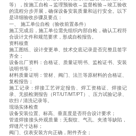
等），按
施工自检→监理预验收→监督检验→竣工验收
的流程分步开展，确保设备安装质量和运行安全。以下
是详细验收步骤及要点：
一、 施工单位自检（验收前置条件）
施工完成后，施工单位需先组织内部自检，确认工程符
合设计文件和规范要求，形成自检报告。
资料核查
施工图纸、设计变更单、技术交底记录是否完整且签字
齐全；
设备出厂资料：合格证、质量证明书、监检证书、安装
说明书等；
材料质量证明：管材、阀门、法兰等原材料的合格证、
复检报告；
施工记录：焊接工艺评定报告、焊工资格证、焊接记
录、无损检测报告（RT/UT/MT/PT）、压力试验记录、
吹扫 / 清洗记录等。
现场实体检查
设备安装位置、标高、垂直度是否符合设计要求；
管道焊接接头外观质量：无裂纹、气孔、夹渣等缺陷，
焊缝尺寸达标；
阀门、仪表安装方向正确，附件齐全；