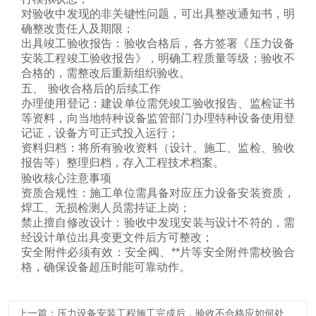
对验收中发现的非关键性问题，可出具整改通知书，明
确整改责任人及期限；
出具竣工验收报告
：验收合格后，各方签署《压力设备
安装工程竣工验收报告》，明确工程质量等级；验收不
合格的，需整改后重新组织验收。
五、 验收合格后的后续工作
办理使用登记
：建设单位需凭竣工验收报告、监检证书
等资料，向当地特种设备监管部门办理
特种设备使用登
记证
，设备方可正式投入运行；
资料归档
：将所有验收资料（设计、施工、监检、验收
报告等）整理归档，存入工程技术档案。
验收核心注意事项
资质合规性
：施工单位需具备对应压力设备安装资质，
焊工、无损检测人员需持证上岗；
禁止擅自修改设计
：验收中发现安装与设计不符的，需
经设计单位出具变更文件后方可整改；
安全附件必须有效
：安全阀、**片等安全附件需校验合
格，确保设备超压时能可靠动作。
上一篇：压力设备安装工程施工完成后，验收不合格应如何处理？