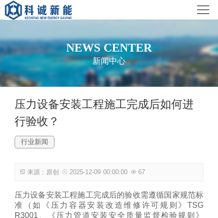
首页
科诚概况
NEWS CENTER
新闻中心
服务范围
工程案例
压力设备安装工程施工完成后如何进
行验收？
新闻中心
行业新闻
联系我们
来源：原创
2025-12-09 00:00:00
67
压力设备安装工程施工完成后的验收需遵循
国家规范标
准
（如《压力容器安装改造维修许可规则》TSG
R3001、《压力管道安装安全质量监督检验规则》